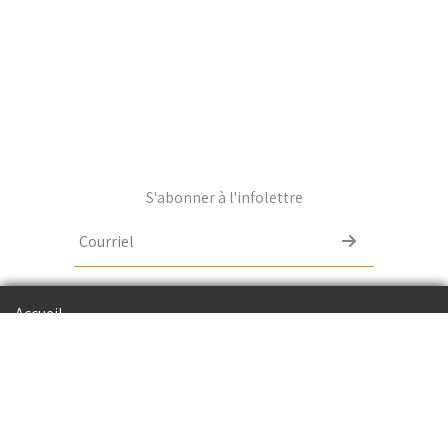
S'abonner à l'infolettre
Email
Accueil
Photos
La Bête création d’apparats 2026
Politique de confidentialité
Boutique
Politique de cookie