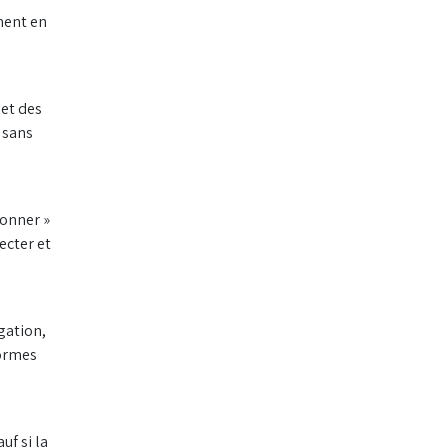
ment en
 et des
s sans
bonner »
ecter et
gation,
formes
uf si la