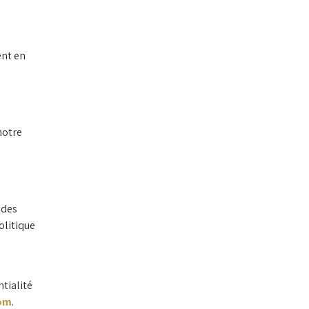
ent en
notre
 des
olitique
tialité
om
.