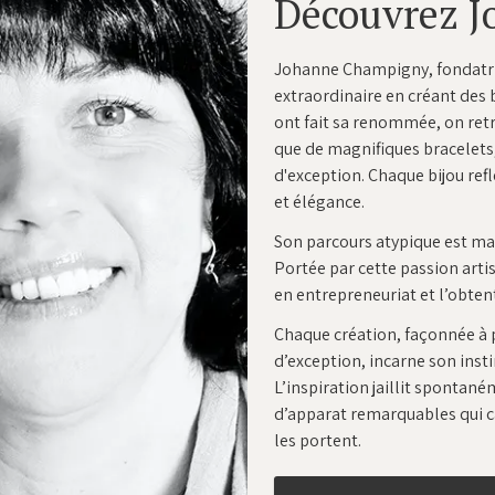
Découvrez 
Johanne Champigny, fondatric
extraordinaire en créant des b
ont fait sa renommée, on retro
que de magnifiques bracelets
d'exception. Chaque bijou refl
et élégance.​
Son parcours atypique est mar
Portée par cette passion arti
en entrepreneuriat et l’obtent
Chaque création, façonnée à p
d’exception, incarne son inst
L’inspiration jaillit spontan
d’apparat remarquables qui cap
les portent.​