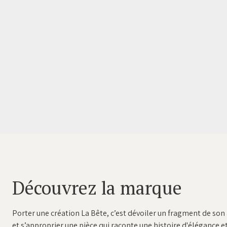
Item
1
of
4
Découvrez la marque
Porter une création La Bête, c’est dévoiler un fragment de son 
et s’approprier une pièce qui raconte une histoire d'élégance et