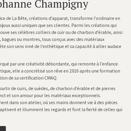
Johanne Champigny
e de La Bête, créations d’apparat, transforme l’ordinaire en
ijoux aussi uniques que ses clientes. Parmi les créations qui
uve ses célèbres colliers de cuir ou de charbon d'érable, ainsi
, bagues ou montres, tous conçus avec des matériaux
ète son sens inné de l’esthétique et sa capacité à allier audace
qué par une créativité débordante, qui remonte à l’enfance.
stique, elle a concrétisé son rêve en 2010 après une formation
ion de sa certification CMAQ.​
artir de cuirs, de suèdes, de charbon d'érable et de pierres
inct et son amour pour les matériaux exceptionnels.
ément dans son atelier, où ses mains donnent vie à des pièces
tivent et illuminent les regards et font la fierté de celles qui